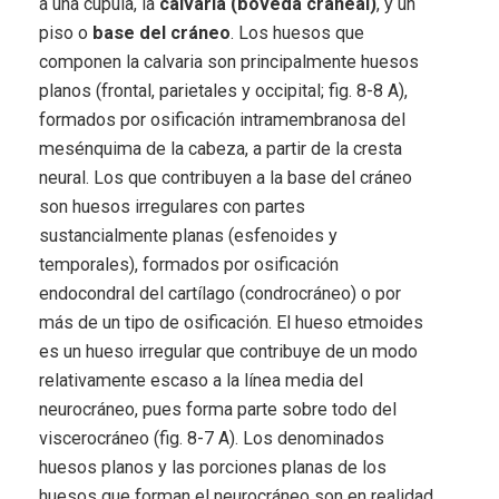
a una cúpula, la
calvaria (bóveda craneal)
, y un
piso o
base del cráneo
. Los huesos que
componen la calvaria son principalmente huesos
planos (frontal, parietales y occipital; fig. 8-8 A),
formados por osificación intramembranosa del
mesénquima de la cabeza, a partir de la cresta
neural. Los que contribuyen a la base del cráneo
son huesos irregulares con partes
sustancialmente planas (esfenoides y
temporales), formados por osificación
endocondral del cartílago (condrocráneo) o por
más de un tipo de osificación. El hueso etmoides
es un hueso irregular que contribuye de un modo
relativamente escaso a la línea media del
neurocráneo, pues forma parte sobre todo del
viscerocráneo (fig. 8-7 A). Los denominados
huesos planos y las porciones planas de los
huesos que forman el neurocráneo son en realidad