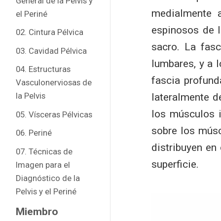
General de la Pelvis y
medialmente 
el Periné
espinosos de l
02. Cintura Pélvica
sacro. La fasc
03. Cavidad Pélvica
lumbares, y a l
04. Estructuras
fascia profund
Vasculonerviosas de
la Pelvis
lateralmente d
los músculos i
05. Vísceras Pélvicas
sobre los músc
06. Periné
distribuyen en 
07. Técnicas de
superficie.
Imagen para el
Diagnóstico de la
Pelvis y el Periné
Miembro