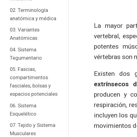
02. Terminología
anatómica y médica
La mayor part
03. Variantes
vertebral, esp
Anatómicas
potentes músc
04. Sistema
vértebras son 
Tegumentario
05. Fascias,
Existen dos 
compartimentos
extrínsecos 
fasciales, bolsas y
producen y co
espacios potenciales
respiración, r
06. Sistema
Esquelético
incluyen los q
movimientos de
07. Tejido y Sistema
Musculares