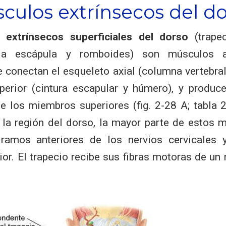
culos extrínsecos del d
 extrínsecos superficiales del dorso
(trapec
la escápula y romboides) son músculos ax
e conectan el esqueleto axial (columna vertebral
perior (cintura escapular y húmero), y produc
 los miembros superiores (fig. 2-28 A; tabla 
 la región del dorso, la mayor parte de estos 
 ramos anteriores de los nervios cervicales 
or. El trapecio recibe sus fibras motoras de un 