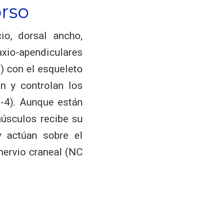
orso
io, dorsal ancho,
io-apendiculares
) con el esqueleto
en y controlan los
2-4). Aunque están
músculos recibe su
y actúan sobre el
nervio craneal (NC