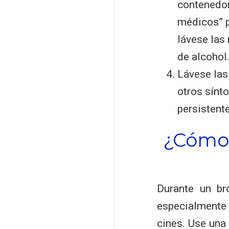
contenedor
médicos” p
lávese las
de alcohol
Lávese las
otros sínt
persistente
¿Cómo 
Durante un bro
especialmente
cines. Use una 