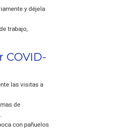
riamente y déjela
de trabajo,
or COVID-
nte las visitas a
tomas de
.
 boca con pañuelos