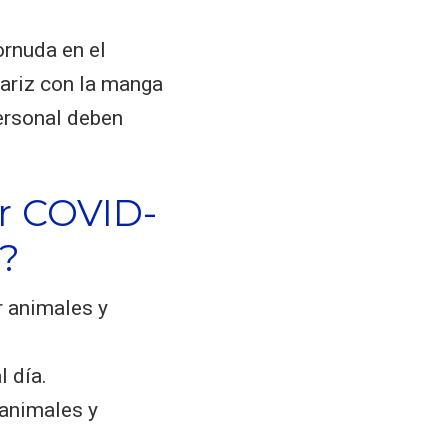
ornuda en el
nariz con la manga
ersonal deben
or COVID-
?
r animales y
l día.
 animales y