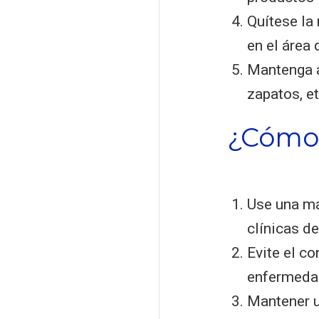
Quítese la 
en el área 
Mantenga a
zapatos, et
¿Cómo 
Use una más
clínicas d
Evite el c
enfermedad
Mantener u