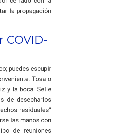
or cerrado con la
tar la propagación
or COVID-
?
ico; puedes escupir
conveniente. Tosa o
z y la boca. Selle
es de desecharlos
sechos residuales”
arse las manos con
tipo de reuniones