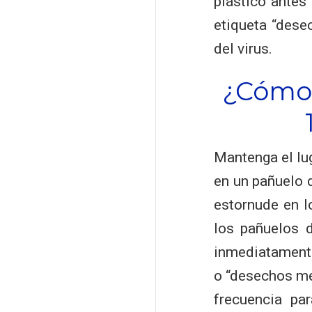
plástico antes
etiqueta “dese
del virus.
¿Cómo 
Mantenga el lug
en un pañuelo d
estornude en l
los pañuelos 
inmediatamente
o “desechos mé
frecuencia pa