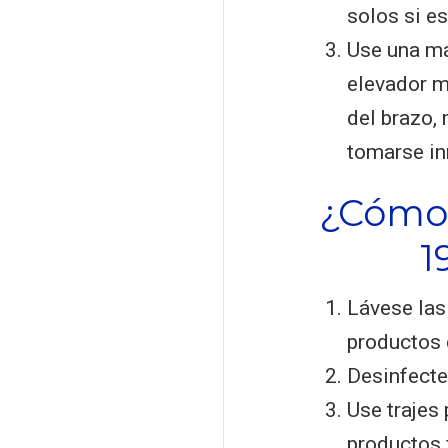
solos si es
Use una má
elevador m
del brazo,
tomarse i
¿Cómo 
1
Lávese las
productos 
Desinfecte 
Use trajes
productos 