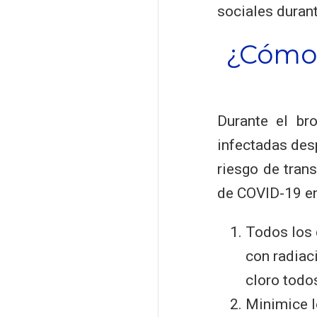
sociales durant
¿Cómo 
Durante el br
infectadas des
riesgo de tran
de COVID-19 en
Todos los 
con radiac
cloro todos
Minimice l