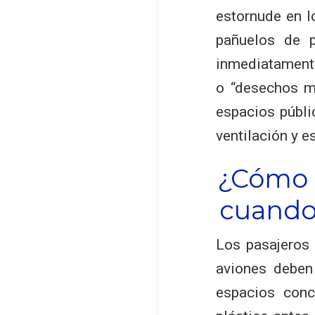
estornude en l
pañuelos de p
inmediatamente
o “desechos mé
espacios públi
ventilación y e
¿Cómo p
cuando 
Los pasajeros 
aviones deben 
espacios conc