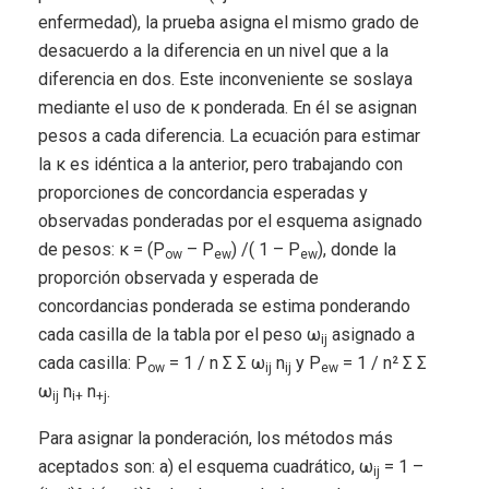
enfermedad), la prueba asigna el mismo grado de
desacuerdo a la diferencia en un nivel que a la
diferencia en dos. Este inconveniente se soslaya
mediante el uso de κ ponderada. En él se asignan
pesos a cada diferencia. La ecuación para estimar
la κ es idéntica a la anterior, pero trabajando con
proporciones de concordancia esperadas y
observadas ponderadas por el esquema asignado
de pesos: κ = (P
– P
) /( 1 – P
), donde la
ow
ew
ew
proporción observada y esperada de
concordancias ponderada se estima ponderando
cada casilla de la tabla por el peso ω
asignado a
ij
cada casilla: P
= 1 / n Σ Σ ω
n
y P
= 1 / n² Σ Σ
ow
ij
ij
ew
ω
n
n
.
ij
i+
+j
Para asignar la ponderación, los métodos más
aceptados son: a) el esquema cuadrático, ω
= 1 –
ij