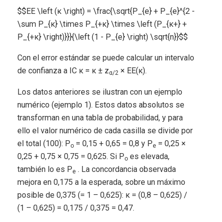
$$EE \left (κ \right) = \frac{\sqrt{P_{e} + P_{e}^{2 -
\sum P_{κ} \times P_{+κ} \times \left (P_{κ+} +
P_{+κ} \right)}}}{\left (1 - P_{e} \right) \sqrt{n}}$$
Con el error estándar se puede calcular un intervalo
de confianza a IC κ = κ ± z
× EE(κ).
α/2
Los datos anteriores se ilustran con un ejemplo
numérico (ejemplo 1). Estos datos absolutos se
transforman en una tabla de probabilidad, y para
ello el valor numérico de cada casilla se divide por
el total (100): P
= 0,15 + 0,65 = 0,8 y P
= 0,25 ×
o
e
0,25 + 0,75 × 0,75 = 0,625. Si P
es elevada,
o
también lo es P
. La concordancia observada
e
mejora en 0,175 a la esperada, sobre un máximo
posible de 0,375 (= 1 – 0,625): κ = (0,8 – 0,625) /
(1 – 0,625) = 0,175 / 0,375 = 0,47.