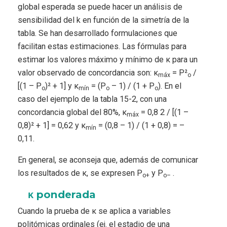
global esperada se puede hacer un análisis de
sensibilidad del k en función de la simetría de la
tabla. Se han desarrollado formulaciones que
facilitan estas estimaciones. Las fórmulas para
estimar los valores máximo y mínimo de κ para un
valor observado de concordancia son: κ
= P²
/
máx
o
[(1 – P
)² + 1] y κ
= (P
– 1) / (1 + P
). En el
o
mín
o
o
caso del ejemplo de la tabla 15-2, con una
concordancia global del 80%, κ
= 0,8 2 / [(1 –
máx
0,8)² + 1] = 0,62 y κ
= (0,8 – 1) / (1 + 0,8) = –
mín
0,11.
En general, se aconseja que, además de comunicar
los resultados de κ, se expresen P
y P
.
o+
o–
κ ponderada
Cuando la prueba de κ se aplica a variables
politómicas ordinales (ej. el estadio de una