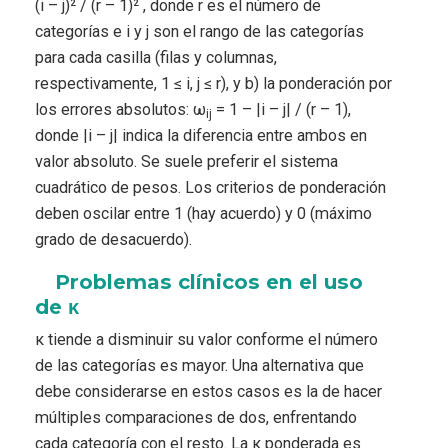
(i – j)² / (r – 1)² , donde r es el número de
categorías e i y j son el rango de las categorías
para cada casilla (filas y columnas,
respectivamente, 1 ≤ i, j ≤ r), y b) la ponderación por
los errores absolutos: ω
= 1 – |i – j| / (r – 1),
ij
donde |i – j| indica la diferencia entre ambos en
valor absoluto. Se suele preferir el sistema
cuadrático de pesos. Los criterios de ponderación
deben oscilar entre 1 (hay acuerdo) y 0 (máximo
grado de desacuerdo).
Problemas clínicos en el uso
de κ
κ tiende a disminuir su valor conforme el número
de las categorías es mayor. Una alternativa que
debe considerarse en estos casos es la de hacer
múltiples comparaciones de dos, enfrentando
cada categoría con el resto. La κ ponderada es