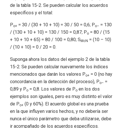
de la tabla 15-2. Se pueden calcular los acuerdos
específicos y el total:
P
= 30 / (30 + 10 + 10) = 30 / 50 = 0,6; P
= 130
o+
o–
/ (130 + 10 + 10) = 130 / 150 = 0,87; P
= 80 / (15
o
+ 10 + 10 + 65) = 80 / 100 = 0,80; S
= (10 – 10)
McN
/ (10 + 10) = 0 / 20 = 0.
Suponga ahora los datos del ejemplo 2 de la tabla
15-2. Se pueden calcular nuevamente los índices
mencionados que darán los valores P
= 0 (no hay
o+
concordancia en la detección del proceso), P
=
o–
0,89 y P
= 0,8. Los valores de P
en los dos
o
o
ejemplos son iguales, pero es muy distinto el valor
de P
(0 y 60%). El acuerdo global es una prueba
o+
en la que influyen varios hechos, y no debería ser
nunca el único parámetro que deba utilizarse, debe
ir acompañado de los acuerdos específicos.