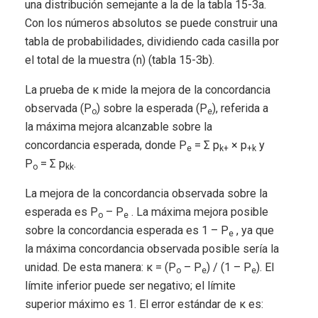
una distribución semejante a la de la tabla 15-3a.
Con los números absolutos se puede construir una
tabla de probabilidades, dividiendo cada casilla por
el total de la muestra (n) (tabla 15-3b).
La prueba de κ mide la mejora de la concordancia
observada (P
) sobre la esperada (P
), referida a
o
e
la máxima mejora alcanzable sobre la
concordancia esperada, donde P
= Σ p
× p
y
e
k+
+k
P
= Σ p
.
o
kk
La mejora de la concordancia observada sobre la
esperada es P
– P
. La máxima mejora posible
o
e
sobre la concordancia esperada es 1 – P
, ya que
e
la máxima concordancia observada posible sería la
unidad. De esta manera: κ = (P
– P
) / (1 – P
). El
o
e
e
límite inferior puede ser negativo; el límite
superior máximo es 1. El error estándar de κ es: