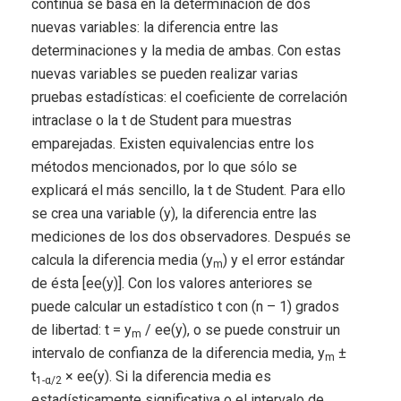
continua se basa en la determinación de dos
nuevas variables: la diferencia entre las
determinaciones y la media de ambas. Con estas
nuevas variables se pueden realizar varias
pruebas estadísticas: el coeficiente de correlación
intraclase o la t de Student para muestras
emparejadas. Existen equivalencias entre los
métodos mencionados, por lo que sólo se
explicará el más sencillo, la t de Student. Para ello
se crea una variable (y), la diferencia entre las
mediciones de los dos observadores. Después se
calcula la diferencia media (y
) y el error estándar
m
de ésta [ee(y)]. Con los valores anteriores se
puede calcular un estadístico t con (n – 1) grados
de libertad: t = y
/ ee(y), o se puede construir un
m
intervalo de confianza de la diferencia media, y
±
m
t
× ee(y). Si la diferencia media es
1-α/2
estadísticamente significativa o el intervalo de