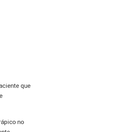
paciente que
e
rápico no
ente.