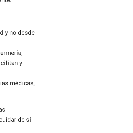
ud y no desde
fermería;
cilitan y
cias médicas,
as
cuidar de sí