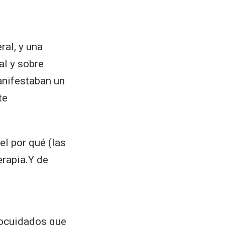
al, y una
al y sobre
anifestaban un
te
l por qué (las
rapia.Y de
tocuidados que