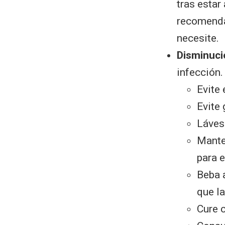
tras estar
recomenda
necesite.
Disminuci
infección.
Evite 
Evite
Láves
Mante
para e
Beba a
que la
Cure 