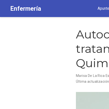
Enfermería
Apunt
Autoc
trata
Quimi
Marisa De La Rica E
Última actualizació