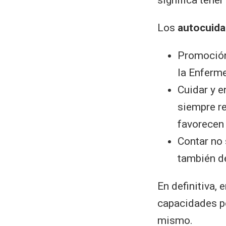
Los
autocuid
Promoción 
la Enferm
Cuidar y e
siempre re
favorecen 
Contar no 
también de
En definitiva,
capacidades po
mismo.