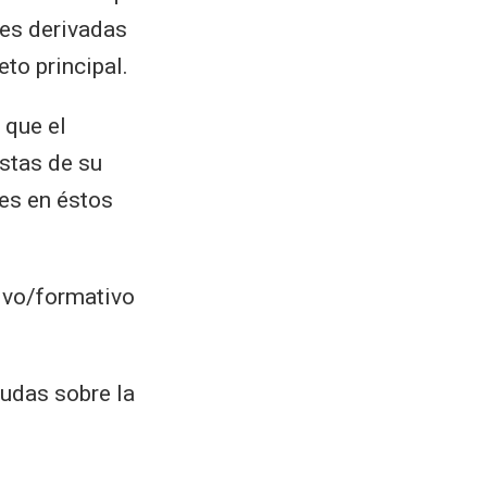
nes derivadas
to principal.
 que el
istas de su
tes en éstos
ivo/formativo
udas sobre la