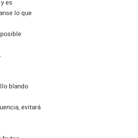
 y es
anse lo que
 posible
.
llo blando
uencia, evitará