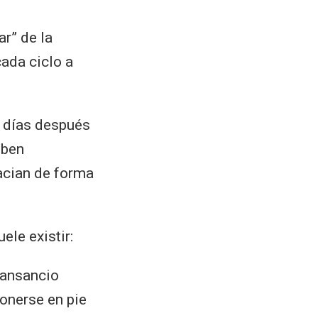
ar” de la
cada ciclo a
 días después
eben
pacian de forma
ele existir:
cansancio
ponerse en pie