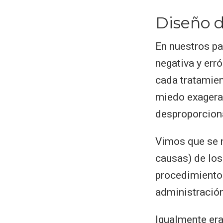
Diseño d
En nuestros p
negativa y err
cada tratamien
miedo exagerad
desproporcion
Vimos que se n
causas) de los
procedimientos
administración
Igualmente era