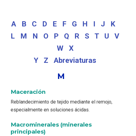
A
B
C
D
E
F
G
H
I
J
K
L
M
N
O
P
Q
R
S
T
U
V
W
X
Y
Z
Abreviaturas
M
Maceración
Reblandecimiento de tejido mediante el remojo,
especialmente en soluciones ácidas.
Macrominerales (minerales
principales)