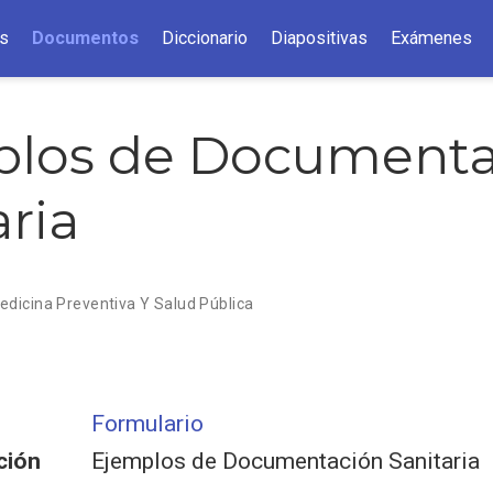
s
Documentos
Diccionario
Diapositivas
Exámenes
plos de Documenta
aria
edicina Preventiva Y Salud Pública
Formulario
ción
Ejemplos de Documentación Sanitaria