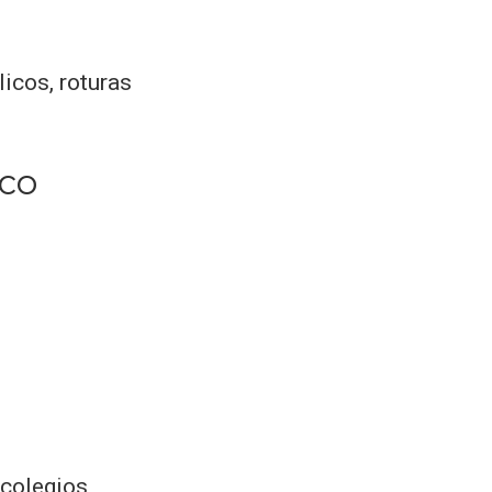
icos, roturas
ico
 colegios