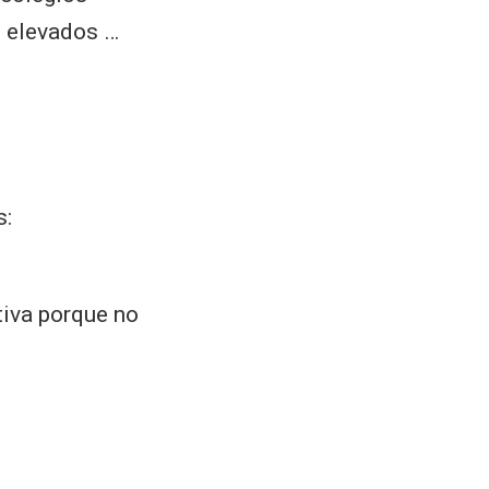
s elevados …
s:
tiva porque no