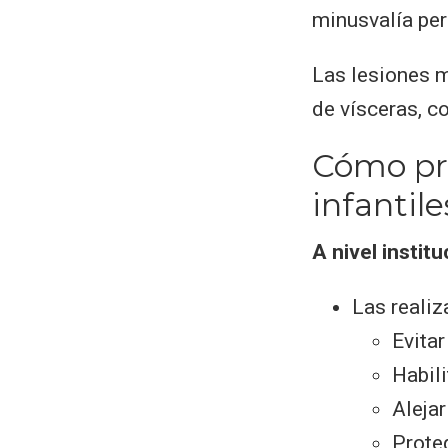
minusvalía pe
Las lesiones m
de vísceras, co
Cómo pre
infantile
A nivel institu
Las realiz
Evita
Habil
Alejar
Proteg