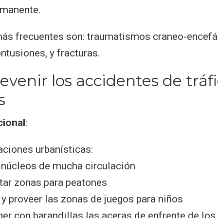
rmanente.
ás frecuentes son: traumatismos craneo-encefál
ntusiones, y fracturas.
venir los accidentes de tráf
s
cional
:
aciones urbanísticas:
r núcleos de mucha circulación
itar zonas para peatones
 y proveer las zonas de juegos para niños
er con barandillas las aceras de enfrente de los