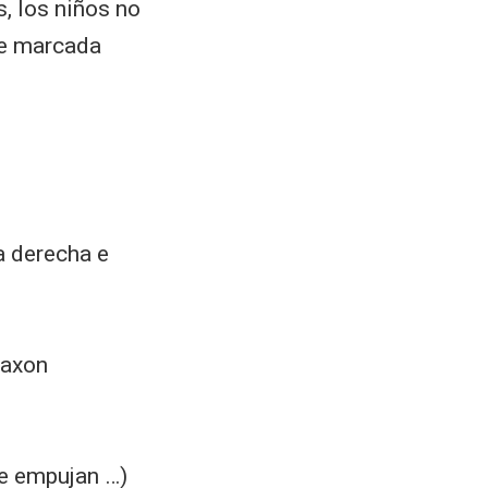
, los niños no
de marcada
 a derecha e
laxon
se empujan …)