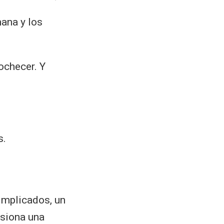
mana y los
ochecer. Y
s.
implicados, un
asiona una