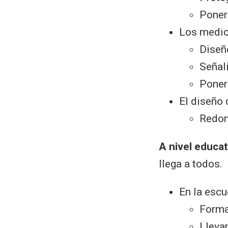
Poner
Los medios
Diseñ
Señali
Poner
El diseño 
Redon
A nivel educat
llega a todos.
En la escu
Forma
Llevar