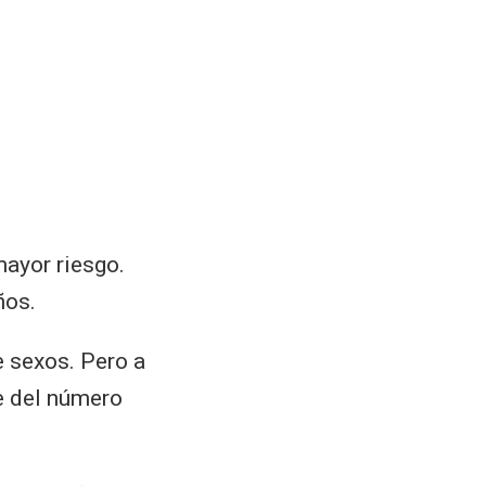
mayor riesgo.
ños.
e sexos. Pero a
le del número