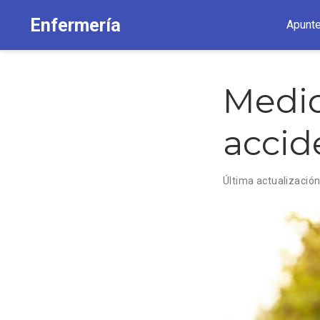
Enfermería
Apunt
Medid
accide
Última actualizació