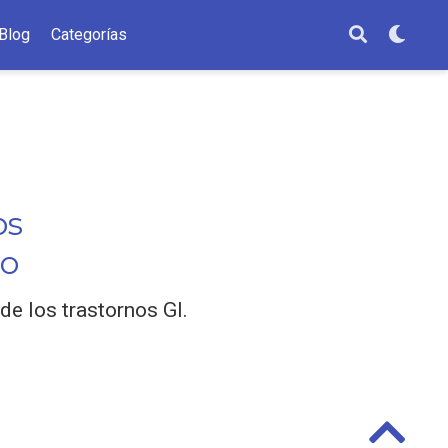
Blog
Categorías
os
to
e los trastornos GI.