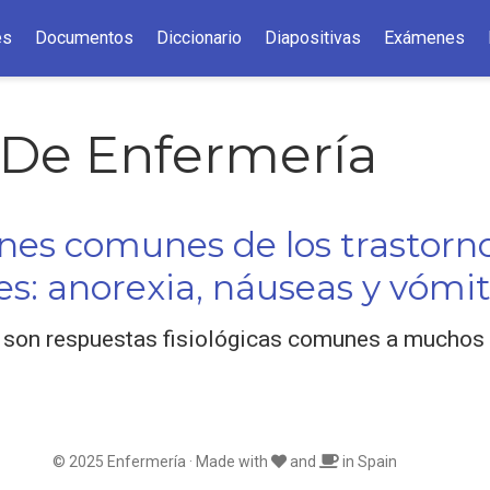
es
Documentos
Diccionario
Diapositivas
Exámenes
 De Enfermería
ones comunes de los trastorn
es: anorexia, náuseas y vómi
 son respuestas fisiológicas comunes a muchos d
© 2025 Enfermería · Made with
and
in Spain