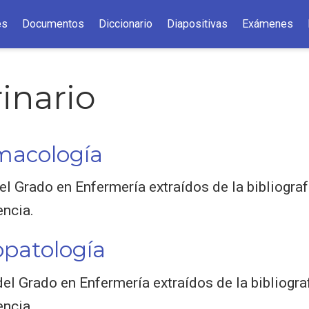
es
Documentos
Diccionario
Diapositivas
Exámenes
inario
macología
 Grado en Enfermería extraídos de la bibliograf
encia.
opatología
el Grado en Enfermería extraídos de la bibliogra
encia.