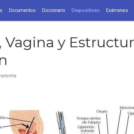
s
Documentos
Diccionario
Diapositivas
Exámenes
, Vagina y Estructu
n
natomía