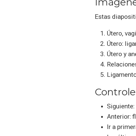
Imágen
Estas diaposit
Útero, vag
Útero: lig
Útero y a
Relaciones
Ligamento
Controle
Siguiente:
Anterior: 
Ir a primer