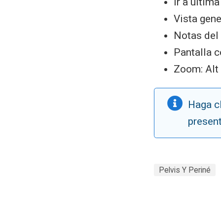
Ir a última
Vista gene
Notas del 
Pantalla c
Zoom: Alt 
Haga cl
presen
Pelvis Y Periné