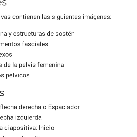
es
ivas contienen las siguientes imágenes:
ina y estructuras de sostén
amentos fasciales
nexos
 de la pelvis femenina
s pélvicos
s
 flecha derecha o Espaciador
flecha izquierda
a diapositiva: Inicio